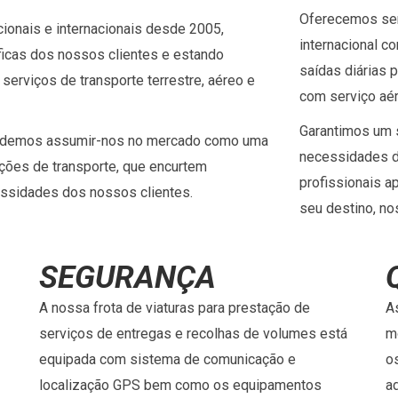
Oferecemos ser
ionais e internacionais desde 2005,
internacional c
ficas dos nossos clientes e estando
saídas diárias 
erviços de transporte terrestre, aéreo e
com serviço aér
Garantimos um s
endemos assumir-nos no mercado como uma
necessidades d
ções de transporte, que encurtem
profissionais 
essidades dos nossos clientes.
seu destino, no
SEGURANÇA
A nossa frota de viaturas para prestação de
A
serviços de entregas e recolhas de volumes está
m
equipada com sistema de comunicação e
os
localização GPS bem como os equipamentos
a